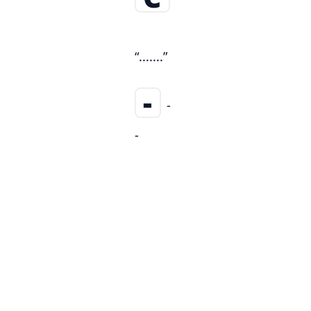
“.......”
-
-
-