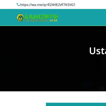
https://wa.me/qr/EZ4HE2VF7K5VG1
Ust