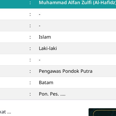
:
Muhammad Alfan Zulfi (Al-Hafidz
:
-
:
-
:
Islam
:
Laki-laki
:
-
:
Pengawas Pondok Putra
:
Batam
:
Pon. Pes. ....
t ...