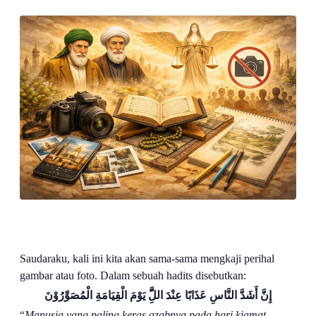
Saudaraku, kali ini kita akan sama-sama mengkaji perihal
gambar atau foto. Dalam sebuah hadits disebutkan:
إِنَّ أَشَدَّ النَّاسِ عَذَابًا عِنْدَ اللََِّّ يَوْمَ الْقِيَامَةِ الْمُصَوِّرُوْنَ
“
Manusia yang paling keras azabnya pada hari kiamat