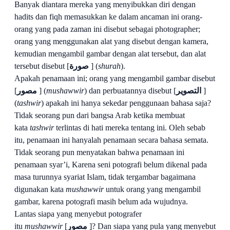
Banyak diantara mereka yang menyibukkan diri dengan
hadits dan fiqh memasukkan ke dalam ancaman ini orang-
orang yang pada zaman ini disebut sebagai photographer;
orang yang menggunakan alat yang disebut dengan kamera,
kemudian mengambil gambar dengan alat tersebut, dan alat
tersebut disebut [
صورة
] (
shurah
).
Apakah penamaan ini; orang yang mengambil gambar disebut
[
مصور
] (
mushawwir
) dan perbuatannya disebut [
التصوير
]
(
tashwir
) apakah ini hanya sekedar penggunaan bahasa saja?
Tidak seorang pun dari bangsa Arab ketika membuat
kata
tashwir
terlintas di hati mereka tentang ini. Oleh sebab
itu, penamaan ini hanyalah penamaan secara bahasa semata.
Tidak seorang pun menyatakan bahwa penamaan ini
penamaan syar’i, Karena seni potografi
belum dikenal pada
masa turunnya syariat Islam, tidak tergambar bagaimana
digunakan kata
mushawwir
untuk orang yang mengambil
gambar, karena potografi masih belum ada wujudnya.
Lantas siapa yang menyebut potografer
itu
mushawwir
[
مصور
]? Dan siapa yang pula yang menyebut