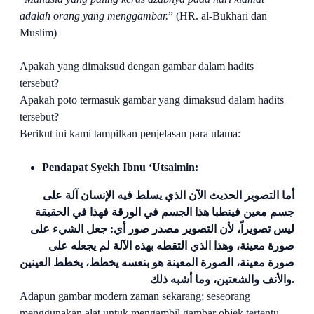
adalah orang yang menggambar.
” (HR.
al-Bukhari dan
Muslim)
Apakah yang dimaksud dengan gambar dalam hadits
tersebut?
Apakah poto termasuk gambar yang dimaksud dalam hadits
tersebut?
Berikut ini kami tampilkan penjelasan para ulama:
Pendapat Syekh Ibnu ‘Utsaimin:
أما التصوير الحديث الآن الذي يسلط فيه الإنسان آلة على
جسم معين فينطبا هذا الجسم في الورقة فهذا في الحقيقة
ليس
تصويراً، لأن التصوير مصدر صور أي: جعل الشيء على
صورة معينة، وهذا الذي التقطه بهذه الآلة لم يجعله على
صورة
معينة، الصورة المعينة هو بنعسه يخطط، يخطط العينين
والأنف والشعتين، وما أشبه ذلك.
Adapun gambar modern zaman sekarang; seseorang
menggunakan alat untuk mengambil gambar objek tertentu,