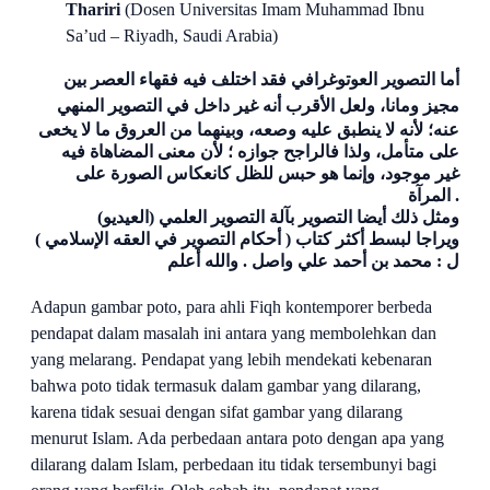
Thariri
(Dosen Universitas Imam Muhammad Ibnu
Sa’ud –
Riyadh, Saudi Arabia)
أما
التصوير العوتوغرافي فقد اختلف فيه فقهاء العصر بين
مجيز ومانا، ولعل الأقرب أنه غير داخل في التصوير المنهي
عنه؛ لأنه لا ينطبق عليه وصعه، وبينهما من العروق ما لا يخعى
على متأمل، ولذا فالراجح جوازه ؛ لأن معنى المضاهاة فيه
غير موجود، وإنما هو حبس للظل كانعكاس الصورة على
المرآة .
ومثل ذلك أيضا التصوير بآلة التصوير العلمي
(العيديو)
ويراجا لبسط أكثر كتاب ( أحكام التصوير في العقه الإسلامي )
ل : محمد بن أحمد علي واصل . والله أعلم
Adapun gambar poto, para ahli Fiqh kontemporer berbeda
pendapat dalam masalah ini antara yang membolehkan dan
yang melarang. Pendapat yang lebih mendekati kebenaran
bahwa poto tidak termasuk dalam gambar yang dilarang,
karena tidak sesuai dengan sifat gambar yang dilarang
menurut Islam. Ada perbedaan antara poto dengan apa yang
dilarang dalam Islam, perbedaan itu tidak tersembunyi bagi