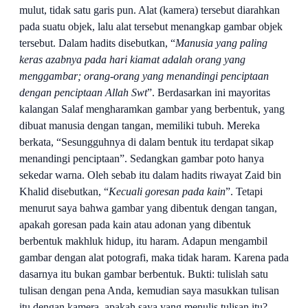
mulut, tidak satu garis pun. Alat (kamera) tersebut diarahkan
pada suatu
objek, lalu alat tersebut menangkap gambar objek
tersebut. Dalam hadits disebutkan, “
Manusia yang paling
keras azabnya pada hari kiamat adalah orang yang
menggambar; orang-orang yang menandingi penciptaan
dengan penciptaan Allah Swt
”. Berdasarkan ini mayoritas
kalangan
Salaf mengharamkan gambar yang berbentuk, yang
dibuat manusia dengan tangan, memiliki
tubuh. Mereka
berkata, “Sesungguhnya di dalam bentuk itu terdapat
sikap
menandingi
penciptaan”. Sedangkan gambar poto hanya
sekedar warna. Oleh sebab itu dalam hadits riwayat Zaid bin
Khalid disebutkan, “
Kecuali goresan pada kain
”. Tetapi
menurut saya bahwa gambar
yang dibentuk dengan tangan,
apakah goresan pada kain atau adonan yang dibentuk
berbentuk makhluk hidup, itu haram. Adapun mengambil
gambar dengan alat potografi, maka tidak haram. Karena pada
dasarnya itu bukan gambar berbentuk. Bukti: tulislah satu
tulisan dengan pena Anda, kemudian saya masukkan tulisan
itu dengan kamera, apakah saya yang menulis tulisan itu?