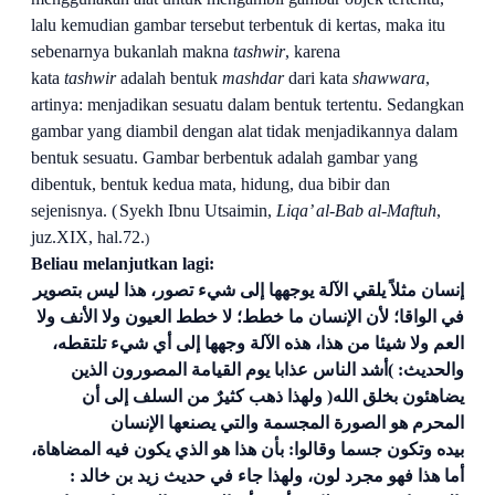
lalu kemudian gambar tersebut terbentuk di kertas, maka itu
sebenarnya bukanlah makna
tashwir
, karena
kata
tashwir
adalah bentuk
mashdar
dari kata
shawwara
,
artinya: menjadikan sesuatu dalam bentuk tertentu. Sedangkan
gambar yang diambil dengan alat tidak menjadikannya dalam
bentuk sesuatu. Gambar berbentuk adalah gambar yang
dibentuk, bentuk kedua mata, hidung, dua bibir dan
sejenisnya
. (
Syekh Ibnu Utsaimin,
Liqa’ al
-Bab al-Maftuh
,
juz.XIX, hal.72.
)
Beliau melanjutkan lagi:
إنسان مثلاً يلقي الآلة يوجهها إلى شيء تصور، هذا ليس بتصوير
في الواقا؛ لأن الإنسان ما خطط؛ لا خطط العيون ولا
الأنف ولا
العم ولا شيئا من هذا، هذه الآلة وجهها إلى أي شيء تلتقطه،
والحديث: )أشد الناس عذابا يوم القيامة المصورون
الذين
يضاهئون بخلق الله( ولهذا ذهب كثيرٌ من السلف إلى أن
المحرم هو الصورة المجسمة والتي يصنعها الإنسان
بيده
وتكون جسما وقالوا: بأن هذا هو الذي يكون فيه المضاهاة،
أما هذا فهو مجرد لون، ولهذا جاء في حديث زيد بن خالد :