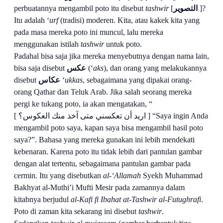
perbuatannya mengambil poto itu disebut
tashwir
[
التصوير
]?
Itu adalah ‘
urf
(tradisi) moderen. Kita, atau kakek kita yang
pada masa mereka poto ini muncul, lalu mereka
menggunakan istilah
tashwir
untuk poto.
Padahal bisa saja jika mereka menyebutnya dengan nama lain,
bisa saja disebut
عكس
(‘
aks
), dan orang yang melakukannya
disebut
عكاس
‘
ukkas
, sebagaimana yang dipakai orang-
orang Qathar
dan Teluk Arab. Jika salah seorang mereka
pergi ke tukang poto, ia akan mengatakan, “
[ اريد أن
تعكسني متى آخذ منك العكوس؟ ] “
Saya ingin Anda
mengambil poto saya, kapan saya bisa mengambil
hasil poto
saya?”. Baha
sa yang mereka gunakan ini lebih mendekati
kebenaran. Karena poto itu tidak lebih dari pantulan gambar
dengan alat tertentu, sebagaimana pantulan gambar pada
cermin. Itu yang disebutkan
al-
‘Allamah
Syekh Muhammad
Bakhyat al-
Muthi’i Mufti Mesir
pada zamannya dalam
kitabnya berjudul
al-Kafi fi Ibahat at-Tashwir al-Futughrafi
.
Poto di zaman kita sekarang ini disebut
tashwir
.