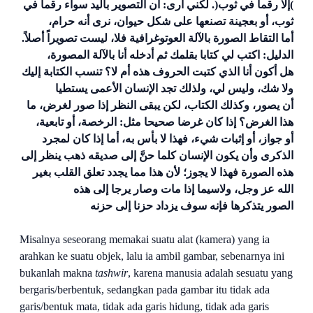
)إلا
رقما في ثوب(. لكني أرى: أن التصوير باليد سواء رقما في
ثوب، أو بعجينة تصنعها على شكل حيوان، نرى أنه حرام،
أما
التقاط الصورة بالآلة العوتوغرافية فلا، ليست تصويراً أصلاً.
الدليل: اكتب لي كتابا بقلمك ثم أدخله أنا بالآلة المصورة،
هل
أكون أنا الذي كتبت الحروف هذه أم لا؟ تنسب الكتابة إليك
ولا شك، وليس لي، ولذلك تجد الإنسان الأعمى يستطيا
أن
يصور، وكذلك الكتاب، لكن يبقى النظر إذا صور لغرض، ما
هذا الغرض؟ إذا كان غرضا صحيحا مثل: الرخصة، أو تابعية،
أو
جواز، أو إثبات شيء، فهذا لا بأس به، أما إذا كان لمجرد
الذكرى وأن يكون الإنسان كلما حنَّ إلى صديقه ذهب ينظر إلى
هذه
الصورة فهذا لا يجوز؛ لأن هذا مما يجدد تعلق القلب بغير
الله عز وجل، ولاسيما إذا مات وصار يرجا إلى هذه
الصور
يتذكرها فإنه سوف يزداد حزنا إلى حزنه
Misalnya seseorang memakai suatu alat (kamera) yang ia
arahkan ke suatu objek, lalu ia ambil gambar, sebenarnya ini
bukanlah makna
tashwir
, karena manusia adalah sesuatu yang
bergaris/berbentuk, sedangkan pada gambar itu tidak ada
garis/bentuk mata, tidak ada garis hidung, tidak ada garis