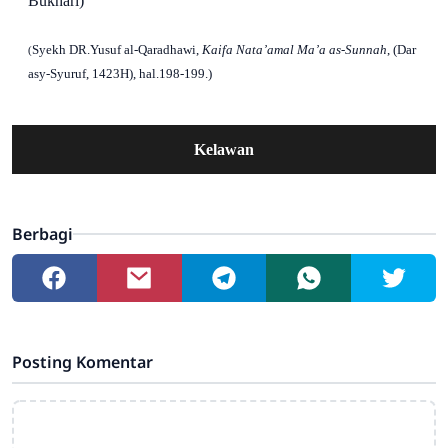
Bukhari)
Syekh DR.Yusuf al-Qaradhawi,
Kaifa Nata’amal Ma’a as
-Sunnah
, (Dar
(
asy-Syuruf, 1423H), hal.198-199.)
Kelawan
Berbagi
Posting Komentar