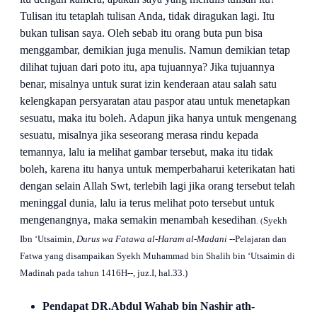
Tulisan itu tetaplah tulisan Anda, tidak diragukan lagi. Itu
bukan tulisan saya. Oleh sebab itu orang buta pun bisa
menggambar, demikian juga menulis. Namun demikian tetap
dilihat tujuan dari poto itu, apa tujuannya? Jika tujuannya
benar, misalnya untuk surat izin kenderaan atau salah satu
kelengkapan persyaratan atau paspor atau untuk menetapkan
sesuatu, maka itu boleh. Adapun jika hanya untuk mengenang
sesuatu, misalnya jika seseorang merasa rindu kepada
temannya, lalu ia melihat gambar tersebut, maka itu tidak
boleh, karena itu hanya untuk memperbaharui keterikatan hati
dengan selain Allah Swt, terlebih lagi jika orang tersebut telah
meninggal dunia, lalu ia terus melihat poto tersebut untuk
mengenangnya, maka semakin menambah kesedihan
Syekh
. (
Ibn ‘Utsaimin,
Durus wa Fatawa al-Haram al-Madani --
Pelajaran dan
Fatwa yang disampaikan
Syekh Muhammad bin Shalih bin ‘Utsaimin di
Madinah pada tahun 1416H--, juz.I, hal.33.)
Pendapat DR.Abdul Wahab bin Nashir ath-