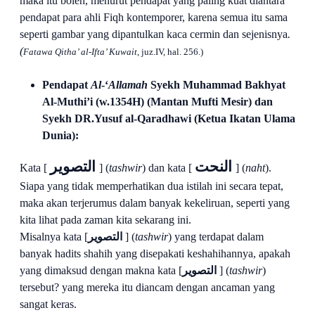
maka itu boleh, menurut pendapat yang paling kuat diantara
pendapat para ahli Fiqh kontemporer, karena semua itu sama
seperti gambar yang dipantulkan kaca cermin dan sejenisnya
.
(
Fatawa Qitha’ al
-
Ifta’ Kuwait
, juz.IV, hal. 256.)
Pendapat
Al
-
‘
Allamah
Syekh Muhammad Bakhyat
Al-
Muthi’i (w.1354H) (Mantan Mufti
Mesir) dan
Syekh DR.Yusuf al-Qaradhawi (Ketua Ikatan Ulama
Dunia):
النحت
التصوير
Kata [
] (
tashwir
) dan kata [
] (
naht
).
Siapa yang tidak memperhatikan dua istilah ini secara tepat,
maka akan terjerumus dalam banyak kekeliruan, seperti yang
kita lihat pada zaman kita sekarang ini.
Misalnya kata [
التصوير
] (
tashwir
) yang terdapat dalam
banyak hadits shahih yang disepakati keshahihannya, apakah
yang dimaksud dengan makna kata [
التصوير
] (
tashwir
)
tersebut? yang mereka itu diancam dengan ancaman yang
sangat keras.