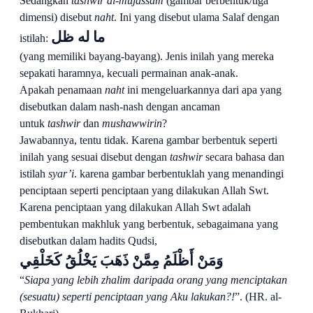
Sedangkan
tashwir al-mujassam
(gambar berbentuk/tiga
dimensi) disebut
naht
. Ini yang disebut ulama Salaf dengan
ما له ظل
istilah:
(yang memiliki bayang-bayang). Jenis inilah yang mereka
sepakati haramnya, kecuali permainan anak-anak.
Apakah penamaan
naht
ini mengeluarkannya dari apa yang
disebutkan dalam nash-nash dengan ancaman
untuk
tashwir
dan
mushawwirin
?
Jawabannya, tentu tidak. Karena gambar berbentuk seperti
inilah yang sesuai disebut dengan
tashwir
secara bahasa dan
istilah
syar’i
. karena gambar berbentuklah yang menandingi
penciptaan seperti penciptaan yang dilakukan Allah Swt.
Karena penciptaan yang dilakukan Allah Swt adalah
pembentukan makhluk yang berbentuk, sebagaimana yang
disebutkan dalam hadits Qudsi,
وَمَنْ أَظْلَمُ مِمَّنْ ذَهَبَ يَخْلُقُ كَخَلْقِي
“
Siapa yang lebih zhalim daripada orang yang menciptakan
(sesuatu) seperti penciptaan yang Aku lakukan?!
”. (HR. al
-